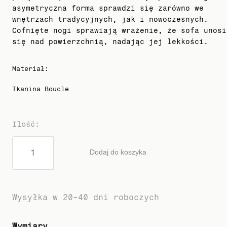
asymetryczna forma sprawdzi się zarówno we
wnętrzach tradycyjnych, jak i nowoczesnych.
Cofnięte nogi sprawiają wrażenie, że sofa unosi
się nad powierzchnią, nadając jej lekkości.
Materiał
:
Tkanina Boucle
Ilość
:
Dodaj do koszyka
Wysyłka w 20-40 dni roboczych
Wymiary