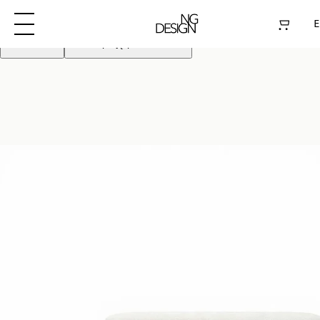
Używamy plików cookie aby poprawić działanie
strony. Kontynuując akceptujesz pliki cookie
E
Odrzuć
Akceptuję pliki cookie