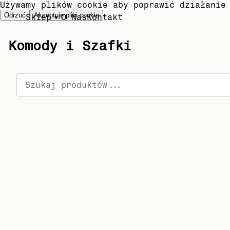
Używamy plików cookie aby poprawić działanie
Odrzuć
Akceptuję pliki cookie
Sklep
O Nas
Kontakt
▼
Komody i Szafki