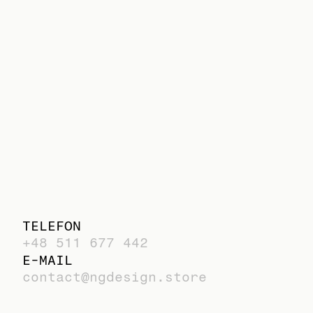
TELEFON
+48 511 677 442
E-MAIL
contact@ngdesign.store