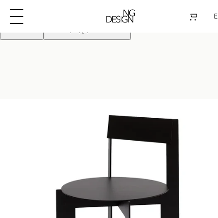
Używamy plików cookie aby poprawić działanie
strony. Kontynuując akceptujesz pliki cookie
E
Odrzuć
Akceptuję pliki cookie