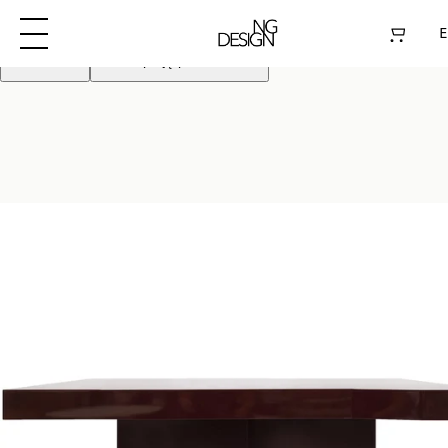
Używamy plików cookie aby poprawić działanie
strony. Kontynuując akceptujesz pliki cookie
E
Odrzuć
Akceptuję pliki cookie