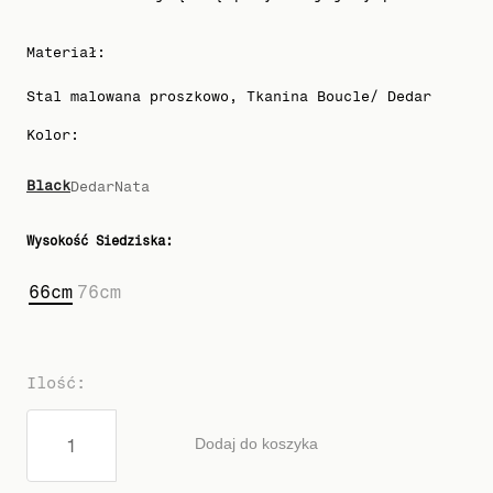
Materiał
:
Stal malowana proszkowo, Tkanina Boucle/ Dedar
Kolor
:
Black
Dedar
Nata
Wysokość Siedziska
:
66cm
76cm
Ilość
:
Dodaj do koszyka