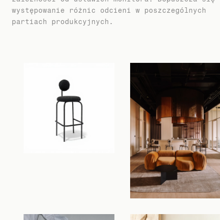
występowanie różnic odcieni w poszczególnych
partiach produkcyjnych.