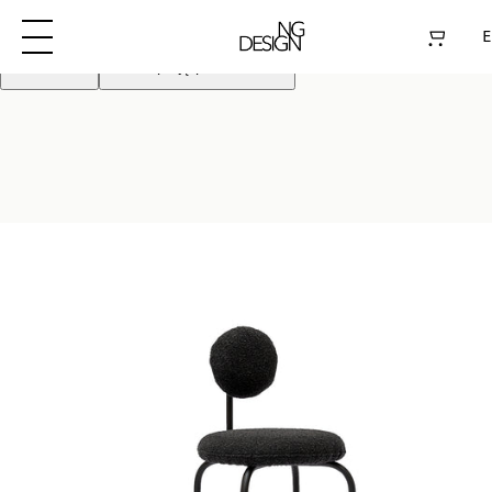
Używamy plików cookie aby poprawić działanie
strony. Kontynuując akceptujesz pliki cookie
E
Odrzuć
Akceptuję pliki cookie