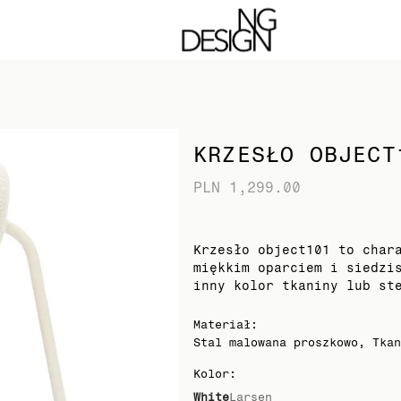
 strony. Kontynuując akceptujesz pliki cookie
KRZESŁO OBJECT
PLN 1,299.00
Krzesło object101 to char
miękkim oparciem i siedzi
inny kolor tkaniny lub st
Materiał
:
Stal malowana proszkowo, Tkan
Kolor
:
White
Larsen