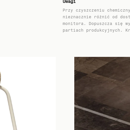
Uwagi
Przy czyszczeniu chemiczn
nieznacznie różnić od dos
monitora. Dopuszcza się w
partiach produkcyjnych. K