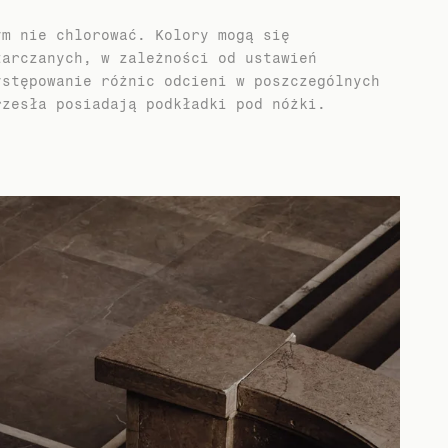
ym nie chlorować. Kolory mogą się
tarczanych, w zależności od ustawień
ystępowanie różnic odcieni w poszczególnych
rzesła posiadają podkładki pod nóżki.