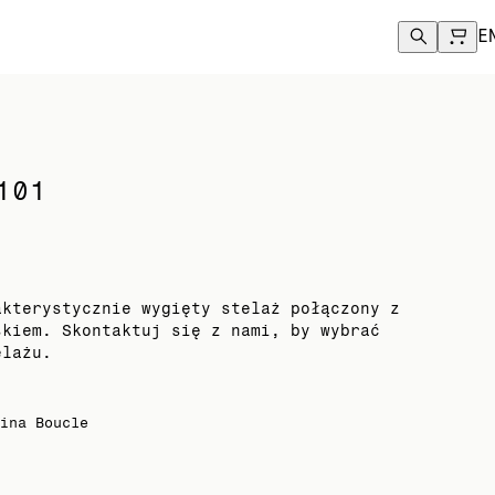
.
E
101
akterystycznie wygięty stelaż połączony z
skiem. Skontaktuj się z nami, by wybrać
elażu.
ina Boucle