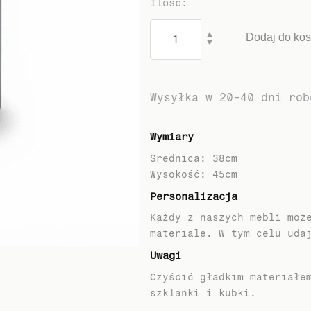
Ilość
:
▲
Dodaj do ko
▼
Wysyłka w 20-40 dni rob
Wymiary
Średnica: 38cm
Personalizacja
Każdy z naszych mebli moż
materiale. W tym celu uda
Uwagi
Czyścić gładkim materiałe
szklanki i kubki.