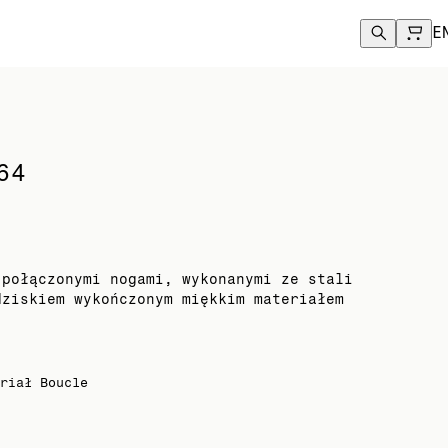
.
E
64
 połączonymi nogami, wykonanymi ze stali
dziskiem wykończonym miękkim materiałem
riał Boucle