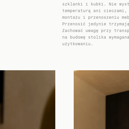
szklanki i kubki. Nie wys
temperaturą ani cieczami,
montażu i przenoszeniu me
Przenosić jedynie trzymaj
Zachować uwagę przy trans
na budowę stolika wymagan
użytkowaniu.