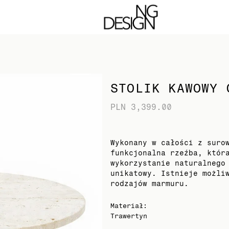
 strony. Kontynuując akceptujesz pliki cookie
STOLIK KAWOWY 
PLN 3,399.00
Wykonany w całości z suro
funkcjonalna rzeźba, któr
wykorzystanie naturalnego
unikatowy. Istnieje możli
rodzajów marmuru.
Materiał
:
Trawertyn