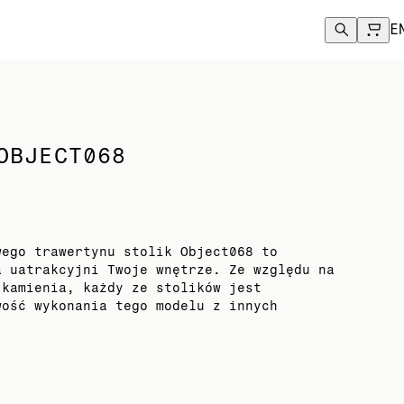
.
E
OBJECT068
wego trawertynu stolik Object068 to
a uatrakcyjni Twoje wnętrze. Ze względu na
 kamienia, każdy ze stolików jest
wość wykonania tego modelu z innych