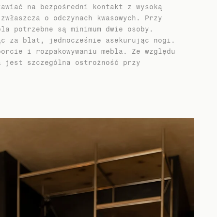
tawiać na bezpośredni kontakt z wysoką
 zwłaszcza o odczynach kwasowych. Przy
bla potrzebne są minimum dwie osoby.
ąc za blat, jednocześnie asekurując nogi.
porcie i rozpakowywaniu mebla. Ze względu
a jest szczególna ostrożność przy