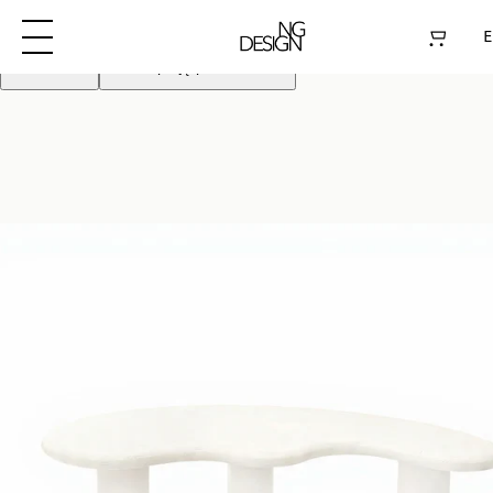
Używamy plików cookie aby poprawić działanie
strony. Kontynuując akceptujesz pliki cookie
E
Odrzuć
Akceptuję pliki cookie