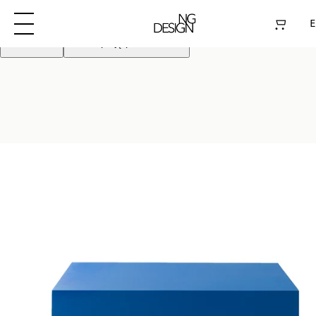
Używamy plików cookie aby poprawić działanie
strony. Kontynuując akceptujesz pliki cookie
E
Odrzuć
Akceptuję pliki cookie