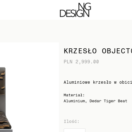
 strony. Kontynuując akceptujesz pliki cookie
KRZESŁO OBJECT
PLN 2,999.00
Aluminiowe krzesło w obic
Materiał
:
Aluminium, Dedar Tiger Beat
Ilość
: