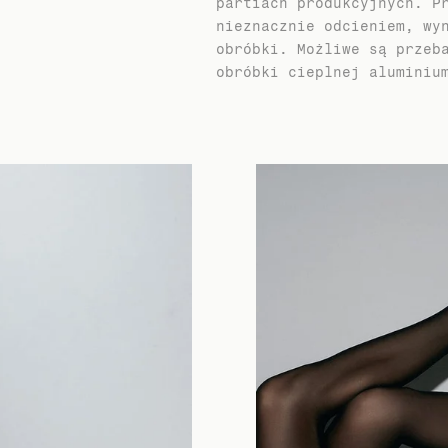
partiach produkcyjnych. P
nieznacznie odcieniem, wy
obróbki. Możliwe są przeb
obróbki cieplnej aluminiu