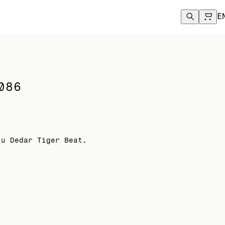
.
E
086
iu Dedar Tiger Beat.