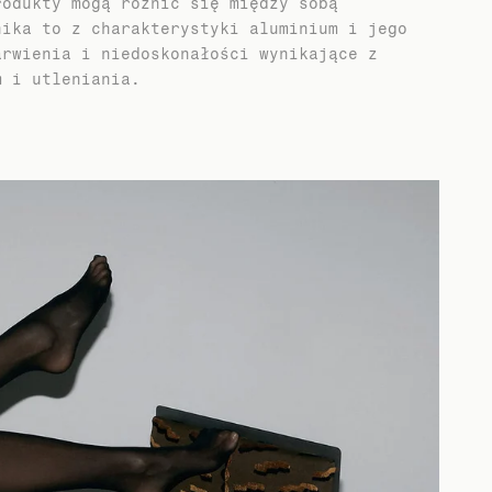
rodukty mogą różnić się między sobą
nika to z charakterystyki aluminium i jego
arwienia i niedoskonałości wynikające z
m i utleniania.