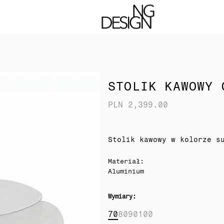
 strony. Kontynuując akceptujesz pliki cookie
STOLIK KAWOWY 
PLN 2,399.00
Stolik kawowy w kolorze s
Materiał
:
Aluminium
Wymiary
:
70
80
90
100