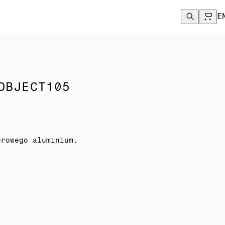
.
E
OBJECT105
urowego aluminium.