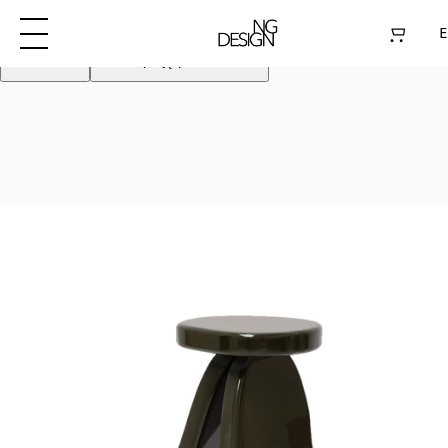
Używamy plików cookie aby poprawić działanie
strony. Kontynuując akceptujesz pliki cookie
E
Odrzuć
Akceptuję pliki cookie