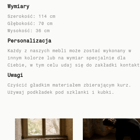
Wymiary
Szerokość: 114 cm
Głębokość: 70 cm
Personalizacja
Każdy z naszych mebli może zostać wykonany w
innym kolorze lub na wymiar specjalnie dla
Ciebie, w tym celu udaj się do zakładki kontakt
Uwagi
Czyścić gładkim materiałem zbierającym kurz.
Używaj podkładek pod szklanki i kubki.