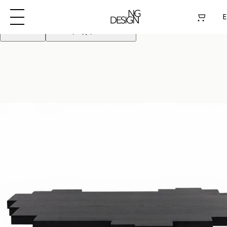
Używamy plików cookie aby poprawić działanie
strony. Kontynuując akceptujesz pliki cookie
E
Odrzuć
Akceptuję pliki cookie