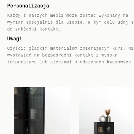
Personalizacja
Każdy z naszych mebli może zostać wykonany na
wymiar specjalnie dla Ciebie. W tym celu udaj s
do zakładki kontakt.
Uwagi
Czyścić gładkim materiałem zbierającym kurz. Ni
wystawiać na bezpośredni kontakt z wysoką
temperaturą lub cieczami o odczynach kwasowych.