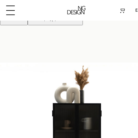
Używamy plików cookie aby poprawić działanie
strony. Kontynuując akceptujesz pliki cookie
E
Odrzuć
Akceptuję pliki cookie